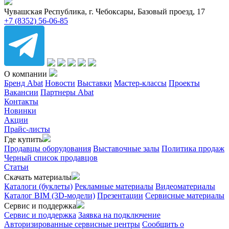
Чувашская Республика, г. Чебоксары, Базовый проезд, 17
+7 (8352) 56-06-85
О компании
Бренд Abat
Новости
Выставки
Мастер-классы
Проекты
Вакансии
Партнеры Abat
Контакты
Новинки
Акции
Прайс-листы
Где купить
Продавцы оборудования
Выставочные залы
Политика продаж
Черный список продавцов
Статьи
Скачать материалы
Каталоги (буклеты)
Рекламные материалы
Видеоматериалы
Каталог BIM (3D-модели)
Презентации
Сервисные материалы
Сервис и поддержка
Сервис и поддержка
Заявка на подключение
Авторизированные сервисные центры
Сообщить о