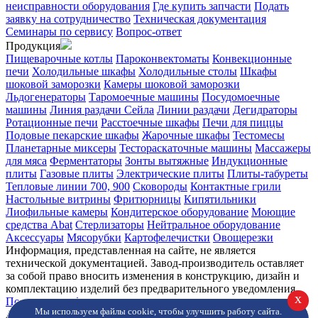
неисправности оборудования
Где купить запчасти
Подать
заявку на сотрудничество
Техническая документация
Семинары по сервису
Вопрос-ответ
Продукция
Пищеварочные котлы
Пароконвектоматы
Конвекционные
печи
Холодильные шкафы
Холодильные столы
Шкафы
шоковой заморозки
Камеры шоковой заморозки
Льдогенераторы
Таромоечные машины
Посудомоечные
машины
Линия раздачи Сейла
Линии раздачи
Дегидраторы
Ротационные печи
Расстоечные шкафы
Печи для пиццы
Подовые пекарские шкафы
Жарочные шкафы
Тестомесы
Планетарные миксеры
Тестораскаточные машины
Массажеры
для мяса
Ферментаторы
Зонты вытяжные
Индукционные
плиты
Газовые плиты
Электрические плиты
Плиты-табуреты
Тепловые линии 700, 900
Сковороды
Контактные грили
Настольные витрины
Фритюрницы
Кипятильники
Лиофильные камеры
Кондитерское оборудование
Моющие
средства Abat
Стерлизаторы
Нейтральное оборудование
Аксессуары
Мясорубки
Картофелечистки
Овощерезки
Информация, представленная на сайте, не является
технической документацией. Завод-производитель оставляет
за собой право вносить изменения в конструкцию, дизайн и
комплектацию изделий без предварительного уведомления.
x
Политика конфиденциальности.
Мы используем файлы cookie, чтобы улучшить работу сайта.
Abat © 2026