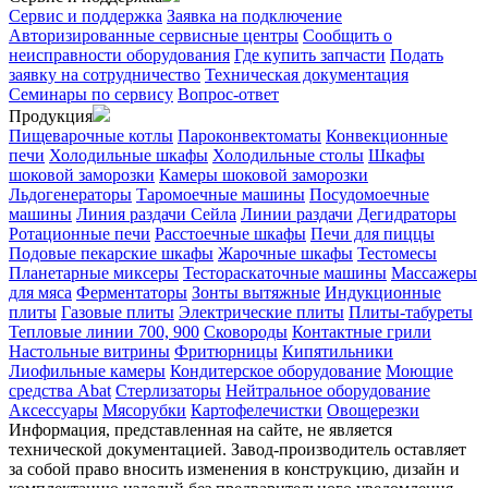
Сервис и поддержка
Заявка на подключение
Авторизированные сервисные центры
Сообщить о
неисправности оборудования
Где купить запчасти
Подать
заявку на сотрудничество
Техническая документация
Семинары по сервису
Вопрос-ответ
Продукция
Пищеварочные котлы
Пароконвектоматы
Конвекционные
печи
Холодильные шкафы
Холодильные столы
Шкафы
шоковой заморозки
Камеры шоковой заморозки
Льдогенераторы
Таромоечные машины
Посудомоечные
машины
Линия раздачи Сейла
Линии раздачи
Дегидраторы
Ротационные печи
Расстоечные шкафы
Печи для пиццы
Подовые пекарские шкафы
Жарочные шкафы
Тестомесы
Планетарные миксеры
Тестораскаточные машины
Массажеры
для мяса
Ферментаторы
Зонты вытяжные
Индукционные
плиты
Газовые плиты
Электрические плиты
Плиты-табуреты
Тепловые линии 700, 900
Сковороды
Контактные грили
Настольные витрины
Фритюрницы
Кипятильники
Лиофильные камеры
Кондитерское оборудование
Моющие
средства Abat
Стерлизаторы
Нейтральное оборудование
Аксессуары
Мясорубки
Картофелечистки
Овощерезки
Информация, представленная на сайте, не является
технической документацией. Завод-производитель оставляет
за собой право вносить изменения в конструкцию, дизайн и