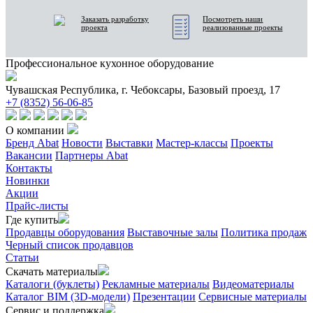
Заказать разработку
Посмотреть наши
проекта
реализованные проекты
Профессиональное кухонное оборудование
Чувашская Республика, г. Чебоксары, Базовый проезд, 17
+7 (8352) 56-06-85
О компании
Бренд Abat
Новости
Выставки
Мастер-классы
Проекты
Вакансии
Партнеры Abat
Контакты
Новинки
Акции
Прайс-листы
Где купить
Продавцы оборудования
Выставочные залы
Политика продаж
Черный список продавцов
Статьи
Скачать материалы
Каталоги (буклеты)
Рекламные материалы
Видеоматериалы
Каталог BIM (3D-модели)
Презентации
Сервисные материалы
Сервис и поддержка