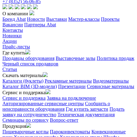
+7 (8352) 56-06-85
О компании
Бренд Abat
Новости
Выставки
Мастер-классы
Проекты
Вакансии
Партнеры Abat
Контакты
Новинки
Акции
Прайс-листы
Где купить
Продавцы оборудования
Выставочные залы
Политика продаж
Черный список продавцов
Статьи
Скачать материалы
Каталоги (буклеты)
Рекламные материалы
Видеоматериалы
Каталог BIM (3D-модели)
Презентации
Сервисные материалы
Сервис и поддержка
Сервис и поддержка
Заявка на подключение
Авторизированные сервисные центры
Сообщить о
неисправности оборудования
Где купить запчасти
Подать
заявку на сотрудничество
Техническая документация
Семинары по сервису
Вопрос-ответ
Продукция
Пищеварочные котлы
Пароконвектоматы
Конвекционные