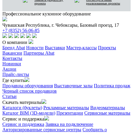
проекта
реализованные проекты
Профессиональное кухонное оборудование
Чувашская Республика, г. Чебоксары, Базовый проезд, 17
+7 (8352) 56-06-85
О компании
Бренд Abat
Новости
Выставки
Мастер-классы
Проекты
Вакансии
Партнеры Abat
Контакты
Новинки
Акции
Прайс-листы
Где купить
Продавцы оборудования
Выставочные залы
Политика продаж
Черный список продавцов
Статьи
Скачать материалы
Каталоги (буклеты)
Рекламные материалы
Видеоматериалы
Каталог BIM (3D-модели)
Презентации
Сервисные материалы
Сервис и поддержка
Сервис и поддержка
Заявка на подключение
Авторизированные сервисные центры
Сообщить о