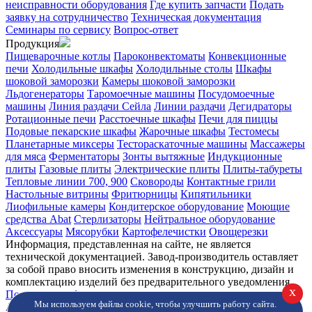
неисправности оборудования
Где купить запчасти
Подать
заявку на сотрудничество
Техническая документация
Семинары по сервису
Вопрос-ответ
Продукция
Пищеварочные котлы
Пароконвектоматы
Конвекционные
печи
Холодильные шкафы
Холодильные столы
Шкафы
шоковой заморозки
Камеры шоковой заморозки
Льдогенераторы
Таромоечные машины
Посудомоечные
машины
Линия раздачи Сейла
Линии раздачи
Дегидраторы
Ротационные печи
Расстоечные шкафы
Печи для пиццы
Подовые пекарские шкафы
Жарочные шкафы
Тестомесы
Планетарные миксеры
Тестораскаточные машины
Массажеры
для мяса
Ферментаторы
Зонты вытяжные
Индукционные
плиты
Газовые плиты
Электрические плиты
Плиты-табуреты
Тепловые линии 700, 900
Сковороды
Контактные грили
Настольные витрины
Фритюрницы
Кипятильники
Лиофильные камеры
Кондитерское оборудование
Моющие
средства Abat
Стерлизаторы
Нейтральное оборудование
Аксессуары
Мясорубки
Картофелечистки
Овощерезки
Информация, представленная на сайте, не является
технической документацией. Завод-производитель оставляет
за собой право вносить изменения в конструкцию, дизайн и
комплектацию изделий без предварительного уведомления.
x
Политика конфиденциальности.
Мы используем файлы cookie, чтобы улучшить работу сайта.
Abat © 2026