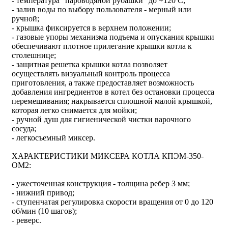
- температура "пароводяной рубашки" до +120 С;
- залив воды по выбору пользователя - мерный или
ручной;
- крышка фиксируется в верхнем положении;
- газовые упоры механизма подъема и опускания крышки
обеспечивают плотное прилегание крышки котла к
столешнице;
- защитная решетка крышки котла позволяет
осуществлять визуальный контроль процесса
приготовления, а также предоставляет возможность
добавления ингредиентов в котел без остановки процесса
перемешивания; накрывается сплошной малой крышкой,
которая легко снимается для мойки;
- ручной душ для гигиенической чистки варочного
сосуда;
- легкосъемный миксер.
ХАРАКТЕРИСТИКИ МИКСЕРА КОТЛА КПЭМ-350-
ОМ2:
- ужесточенная конструкция - толщина ребер 3 мм;
- нижний привод;
- ступенчатая регулировка скорости вращения от 0 до 120
об/мин (10 шагов);
- реверс.