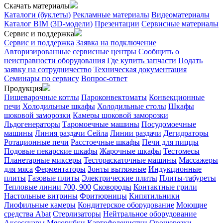
Скачать материалы
Каталоги (буклеты)
Рекламные материалы
Видеоматериалы
Каталог BIM (3D-модели)
Презентации
Сервисные материалы
Сервис и поддержка
Сервис и поддержка
Заявка на подключение
Авторизированные сервисные центры
Сообщить о
неисправности оборудования
Где купить запчасти
Подать
заявку на сотрудничество
Техническая документация
Семинары по сервису
Вопрос-ответ
Продукция
Пищеварочные котлы
Пароконвектоматы
Конвекционные
печи
Холодильные шкафы
Холодильные столы
Шкафы
шоковой заморозки
Камеры шоковой заморозки
Льдогенераторы
Таромоечные машины
Посудомоечные
машины
Линия раздачи Сейла
Линии раздачи
Дегидраторы
Ротационные печи
Расстоечные шкафы
Печи для пиццы
Подовые пекарские шкафы
Жарочные шкафы
Тестомесы
Планетарные миксеры
Тестораскаточные машины
Массажеры
для мяса
Ферментаторы
Зонты вытяжные
Индукционные
плиты
Газовые плиты
Электрические плиты
Плиты-табуреты
Тепловые линии 700, 900
Сковороды
Контактные грили
Настольные витрины
Фритюрницы
Кипятильники
Лиофильные камеры
Кондитерское оборудование
Моющие
средства Abat
Стерлизаторы
Нейтральное оборудование
Аксессуары
Мясорубки
Картофелечистки
Овощерезки