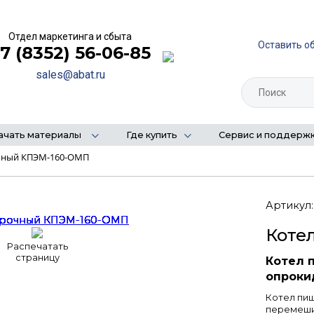
Отдел маркетинга и сбыта
Оставить о
7 (8352) 56-06-85
sales@abat.ru
ачать материалы
Где купить
Сервис и поддерж
чный КПЭМ-160-ОМП
Артикул:
Коте
Распечатать
страницу
Котел 
опроки
Котел пи
перемеши