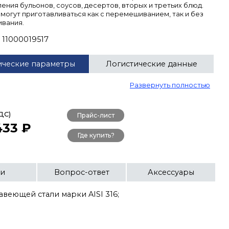
ения бульонов, соусов, десертов, вторых и третьих блюд.
могут приготавливаться как с перемешиванием, так и без
вания.
11000019517
ические параметры
Логистические данные
Развернуть полностью
ДС)
Прайс-лист
433 ₽
Где купить?
ьи
Вопрос-ответ
Аксессуары
веющей стали марки AISI 316;