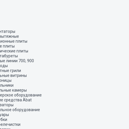
нтаторы
 вытяжные
ионные плиты
е плиты
ические плиты
табуреты
ые линии 700, 900
роды
тные грили
ьные витрины
рницы
льники
льные камеры
ерское оборудование
 средства Abat
заторы
льное оборудование
уары
убки
елечистки