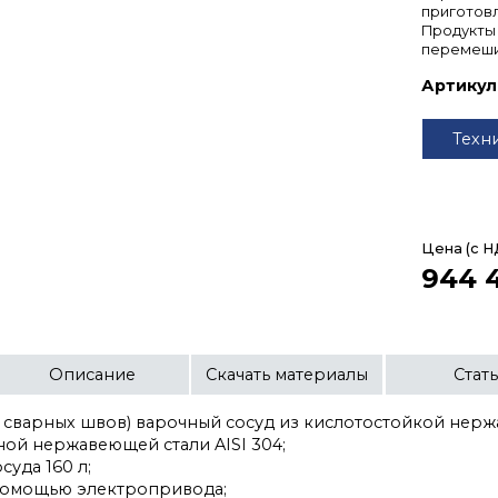
приготовл
Продукты 
перемеши
Артикул
Техн
Цена (с Н
944 
Описание
Скачать материалы
Стат
з сварных швов) варочный сосуд из кислотостойкой нержа
тной нержавеющей стали AISI 304;
суда 160 л;
помощью электропривода;