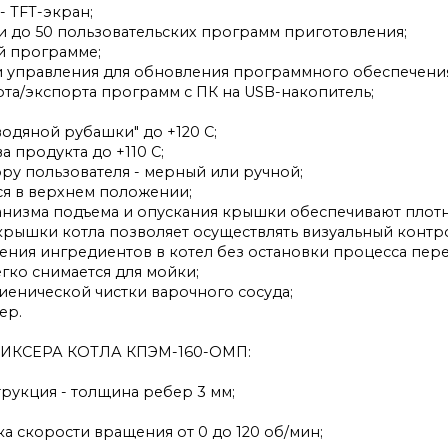
- TFT-экран;
и до 50 пользовательских программ приготовления;
ой программе;
и управления для обновления программного обеспечени
та/экспорта программ с ПК на USB-накопитель;
водяной рубашки" до +120 С;
а продукта до +110 С;
ору пользователя - мерный или ручной;
ся в верхнем положении;
ханизма подъема и опускания крышки обеспечивают плот
крышки котла позволяет осуществлять визуальный контро
ения ингредиентов в котел без остановки процесса пе
гко снимается для мойки;
гиенической чистки варочного сосуда;
ер.
ИКСЕРА КОТЛА КПЭМ-160-ОМП:
трукция - толщина ребер 3 мм;
ка скорости вращения от 0 до 120 об/мин;