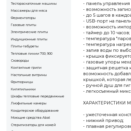
- панель управления 
Тестораскаточные машины
- возможность запис
Массажеры для мяса
- до 5 шагов в кажд
Ферментаторы
- USB-порт на панел
Газовые плиты
- возможность импор
Электрические плиты
- таймер до 10 часов;
- температура "паро
Индукционные плиты
- температура нагрев
Плиты-табуреты
- залив воды по выб
Тепловые линии 700, 900
- крышка фиксирует
Сковороды
- газовые упоры ме
- защитная решетка 
Контактные грили
возможность добавл
Настольные витрины
крышкой, которая ле
Фритюрницы
- ручной душ для ги
Кипятильники
- легкосъемный микс
Шкафы тепловые передвижные
ХАРАКТЕРИСТИКИ М
Лиофильные камеры
Кондитерское оборудование
- ужесточенная конс
Моющие средства Abat
- нижний привод;
Стерилизаторы для ножей
- плавная регулиров