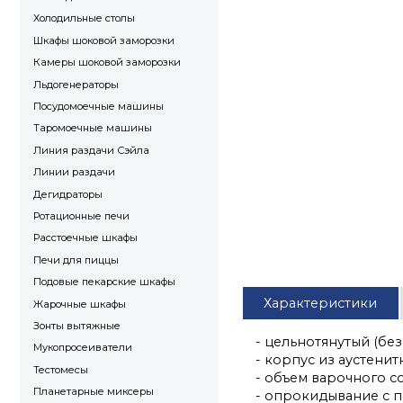
Холодильные столы
Шкафы шоковой заморозки
Камеры шоковой заморозки
Льдогенераторы
Посудомоечные машины
Таромоечные машины
Линия раздачи Сэйла
Линии раздачи
Дегидраторы
Ротационные печи
Расстоечные шкафы
Печи для пиццы
Подовые пекарские шкафы
Характеристики
Жарочные шкафы
Зонты вытяжные
- цельнотянутый (бе
Мукопросеиватели
- корпус из аустени
Тестомесы
- объем варочного со
Планетарные миксеры
- опрокидывание с 