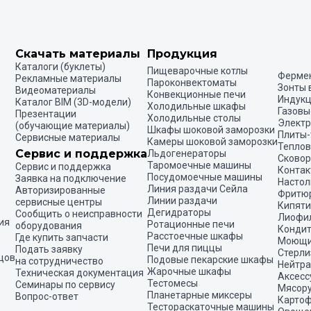
Скачать материалы
Продукция
Каталоги (буклеты)
Пищеварочные котлы
Ферме
Рекламные материалы
Пароконвектоматы
Зонты
Видеоматериалы
Конвекционные печи
Индукц
Каталог BIM (3D-модели)
Холодильные шкафы
Газовы
Презентации
Холодильные столы
Электр
(обучающие материалы)
Шкафы шоковой заморозки
Плиты-
Сервисные материалы
Камеры шоковой заморозки
Теплов
Сервис и поддержка
Льдогенераторы
Сково
Таромоечные машины
Сервис и поддержка
Контак
Посудомоечные машины
Заявка на подключение
Настол
Линия раздачи Сейла
Авторизированные
Фритю
Линии раздачи
сервисные центры
Кипяти
Дегидраторы
Сообщить о неисправности
Лиофи
ия
Ротационные печи
оборудования
Кондит
Расстоечные шкафы
Где купить запчасти
Моющие
Печи для пиццы
Подать заявку
Стерли
цов
Подовые пекарские шкафы
на сотрудничество
Нейтра
Жарочные шкафы
Техническая документация
Аксесс
Тестомесы
Семинары по сервису
Мясор
Планетарные миксеры
Вопрос-ответ
Картоф
Тестораскаточные машины