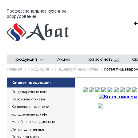
Профессиональное кухонное
оборудование
+
Продукция
Акции
Прайс-листы
Ск
Главная
/
Продукция
/
Пищеварочные котлы
/
Котел пищеваро
Каталог продукции:
Пищеварочные котлы
Пароконвектоматы
Конвекционные печи
Холодильные шкафы
Моноблоки холодильные
Линия для пекарен
Пилы для мяса