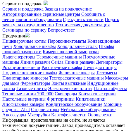
Сервис и поддержка
Сервис и поддержка
Заявка на подключение
Авторизированные сервисные центры
Сообщить о
неисправности оборудования
Где купить запчасти
Подать
заявку на сотрудничество
Техническая документация
Семинары по сервису
Вопрос-ответ
Продукция
Пищеварочные котлы
Пароконвектоматы
Конвекционные
печи
Холодильные шкафы
Холодильные столы
Шкафы
шоковой заморозки
Камеры шоковой заморозки
Льдогенераторы
Таромоечные машины
Посудомоечные
машины
Линия раздачи Сейла
Линии раздачи
Дегидраторы
Ротационные печи
Расстоечные шкафы
Печи для пиццы
Подовые пекарские шкафы
Жарочные шкафы
Тестомесы
Планетарные миксеры
Тестораскаточные машины
Массажеры
для мяса
Ферментаторы
Зонты вытяжные
Индукционные
плиты
Газовые плиты
Электрические плиты
Плиты-табуреты
Тепловые линии 700, 900
Сковороды
Контактные грили
Настольные витрины
Фритюрницы
Кипятильники
Лиофильные камеры
Кондитерское оборудование
Моющие
средства Abat
Стерлизаторы
Нейтральное оборудование
Аксессуары
Мясорубки
Картофелечистки
Овощерезки
Информация, представленная на сайте, не является
технической документацией. Завод-производитель оставляет
за собой право вносить изменения в конструкцию, дизайн и