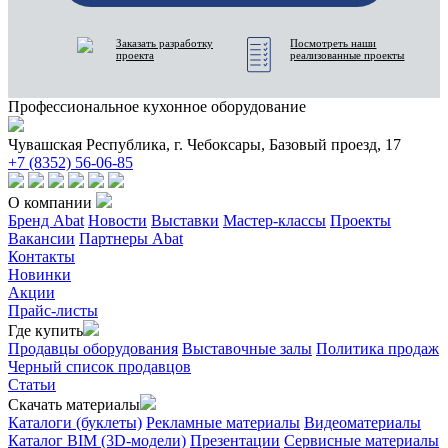
Заказать разработку
Посмотреть наши
проекта
реализованные проекты
Профессиональное кухонное оборудование
Чувашская Республика, г. Чебоксары, Базовый проезд, 17
+7 (8352) 56-06-85
О компании
Бренд Abat
Новости
Выставки
Мастер-классы
Проекты
Вакансии
Партнеры Abat
Контакты
Новинки
Акции
Прайс-листы
Где купить
Продавцы оборудования
Выставочные залы
Политика продаж
Черный список продавцов
Статьи
Скачать материалы
Каталоги (буклеты)
Рекламные материалы
Видеоматериалы
Каталог BIM (3D-модели)
Презентации
Сервисные материалы