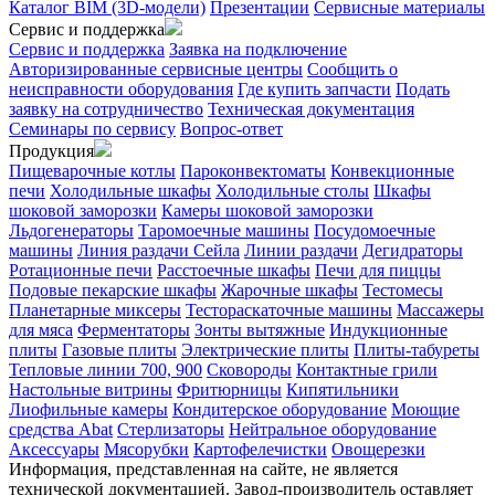
Каталог BIM (3D-модели)
Презентации
Сервисные материалы
Сервис и поддержка
Сервис и поддержка
Заявка на подключение
Авторизированные сервисные центры
Сообщить о
неисправности оборудования
Где купить запчасти
Подать
заявку на сотрудничество
Техническая документация
Семинары по сервису
Вопрос-ответ
Продукция
Пищеварочные котлы
Пароконвектоматы
Конвекционные
печи
Холодильные шкафы
Холодильные столы
Шкафы
шоковой заморозки
Камеры шоковой заморозки
Льдогенераторы
Таромоечные машины
Посудомоечные
машины
Линия раздачи Сейла
Линии раздачи
Дегидраторы
Ротационные печи
Расстоечные шкафы
Печи для пиццы
Подовые пекарские шкафы
Жарочные шкафы
Тестомесы
Планетарные миксеры
Тестораскаточные машины
Массажеры
для мяса
Ферментаторы
Зонты вытяжные
Индукционные
плиты
Газовые плиты
Электрические плиты
Плиты-табуреты
Тепловые линии 700, 900
Сковороды
Контактные грили
Настольные витрины
Фритюрницы
Кипятильники
Лиофильные камеры
Кондитерское оборудование
Моющие
средства Abat
Стерлизаторы
Нейтральное оборудование
Аксессуары
Мясорубки
Картофелечистки
Овощерезки
Информация, представленная на сайте, не является
технической документацией. Завод-производитель оставляет