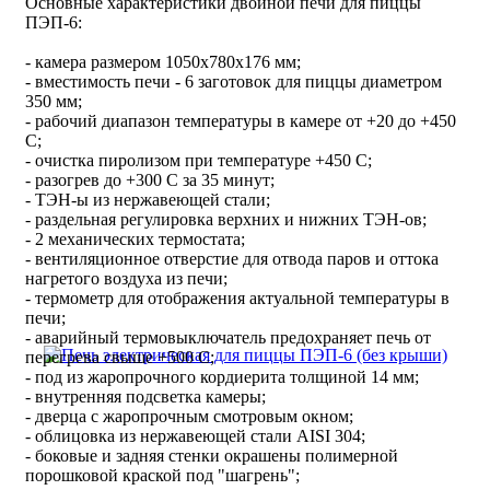
Основные характеристики двойной печи для пиццы
ПЭП-6:
- камера размером 1050x780x176 мм;
- вместимость печи - 6 заготовок для пиццы диаметром
350 мм;
- рабочий диапазон температуры в камере от +20 до +450
С;
- очистка пиролизом при температуре +450 С;
- разогрев до +300 С за 35 минут;
- ТЭН-ы из нержавеющей стали;
- раздельная регулировка верхних и нижних ТЭН-ов;
- 2 механических термостата;
- вентиляционное отверстие для отвода паров и оттока
нагретого воздуха из печи;
- термометр для отображения актуальной температуры в
печи;
- аварийный термовыключатель предохраняет печь от
перегрева свыше +500 С;
- под из жаропрочного кордиерита толщиной 14 мм;
- внутренняя подсветка камеры;
- дверца с жаропрочным смотровым окном;
- облицовка из нержавеющей стали AISI 304;
- боковые и задняя стенки окрашены полимерной
порошковой краской под "шагрень";