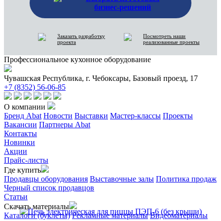
бизнес-решений
Заказать разработку
Посмотреть наши
проекта
реализованные проекты
Профессиональное кухонное оборудование
Чувашская Республика, г. Чебоксары, Базовый проезд, 17
+7 (8352) 56-06-85
О компании
Бренд Abat
Новости
Выставки
Мастер-классы
Проекты
Вакансии
Партнеры Abat
Контакты
Новинки
Акции
Прайс-листы
Где купить
Продавцы оборудования
Выставочные залы
Политика продаж
Черный список продавцов
Статьи
Скачать материалы
Каталоги (буклеты)
Рекламные материалы
Видеоматериалы