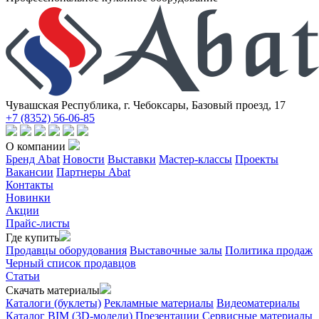
Чувашская Республика, г. Чебоксары, Базовый проезд, 17
+7 (8352) 56-06-85
О компании
Бренд Abat
Новости
Выставки
Мастер-классы
Проекты
Вакансии
Партнеры Abat
Контакты
Новинки
Акции
Прайс-листы
Где купить
Продавцы оборудования
Выставочные залы
Политика продаж
Черный список продавцов
Статьи
Скачать материалы
Каталоги (буклеты)
Рекламные материалы
Видеоматериалы
Каталог BIM (3D-модели)
Презентации
Сервисные материалы