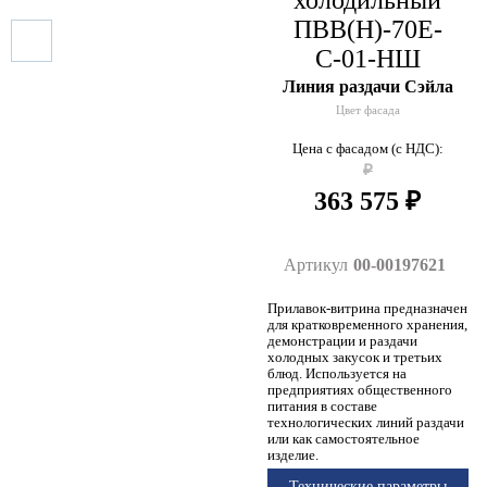
ПВВ(Н)-70Е-
С-01-НШ
Линия раздачи Сэйла
Цвет фасада
Цена с фасадом (с НДС):
₽
363 575
₽
Артикул
00-00197621
Прилавок-витрина предназначен
для кратковременного хранения,
демонстрации и раздачи
холодных закусок и третьих
блюд. Используется на
предприятиях общественного
питания в составе
технологических линий раздачи
или как самостоятельное
изделие.
Технические параметры