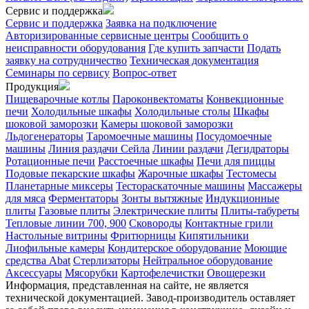
Сервис и поддержка
Сервис и поддержка
Заявка на подключение
Авторизированные сервисные центры
Сообщить о
неисправности оборудования
Где купить запчасти
Подать
заявку на сотрудничество
Техническая документация
Семинары по сервису
Вопрос-ответ
Продукция
Пищеварочные котлы
Пароконвектоматы
Конвекционные
печи
Холодильные шкафы
Холодильные столы
Шкафы
шоковой заморозки
Камеры шоковой заморозки
Льдогенераторы
Таромоечные машины
Посудомоечные
машины
Линия раздачи Сейла
Линии раздачи
Дегидраторы
Ротационные печи
Расстоечные шкафы
Печи для пиццы
Подовые пекарские шкафы
Жарочные шкафы
Тестомесы
Планетарные миксеры
Тестораскаточные машины
Массажеры
для мяса
Ферментаторы
Зонты вытяжные
Индукционные
плиты
Газовые плиты
Электрические плиты
Плиты-табуреты
Тепловые линии 700, 900
Сковороды
Контактные грили
Настольные витрины
Фритюрницы
Кипятильники
Лиофильные камеры
Кондитерское оборудование
Моющие
средства Abat
Стерлизаторы
Нейтральное оборудование
Аксессуары
Мясорубки
Картофелечистки
Овощерезки
Информация, представленная на сайте, не является
технической документацией. Завод-производитель оставляет