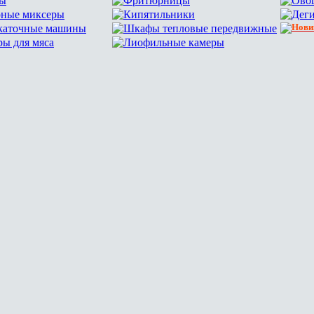
сы
Фритюрницы
Ово
рные миксеры
Кипятильники
Дег
скаточные машины
Шкафы тепловые передвижные
Нови
ы для мяса
Лиофильные камеры