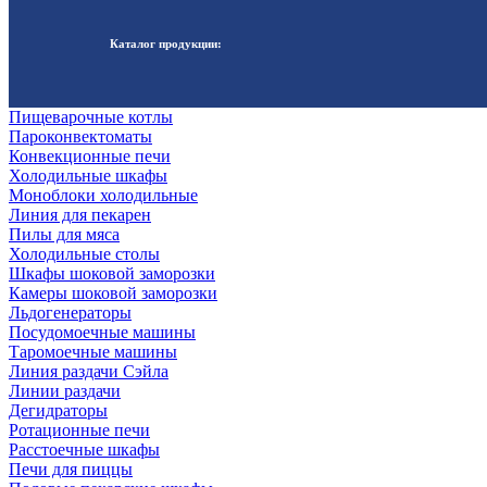
Каталог продукции:
Пищеварочные котлы
Пароконвектоматы
Конвекционные печи
Холодильные шкафы
Моноблоки холодильные
Линия для пекарен
Пилы для мяса
Холодильные столы
Шкафы шоковой заморозки
Камеры шоковой заморозки
Льдогенераторы
Посудомоечные машины
Таромоечные машины
Линия раздачи Сэйла
Линии раздачи
Дегидраторы
Ротационные печи
Расстоечные шкафы
Печи для пиццы