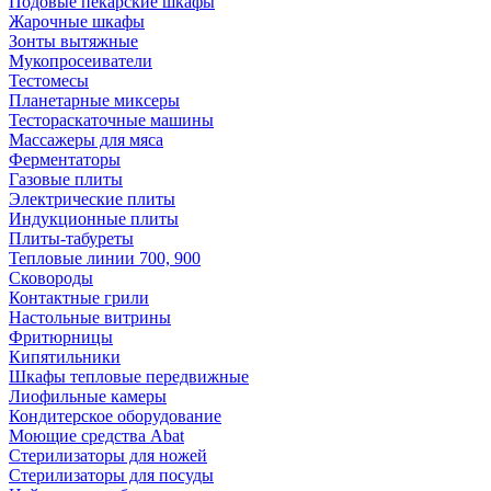
Подовые пекарские шкафы
Жарочные шкафы
Зонты вытяжные
Мукопросеиватели
Тестомесы
Планетарные миксеры
Тестораскаточные машины
Массажеры для мяса
Ферментаторы
Газовые плиты
Электрические плиты
Индукционные плиты
Плиты-табуреты
Тепловые линии 700, 900
Сковороды
Контактные грили
Настольные витрины
Фритюрницы
Кипятильники
Шкафы тепловые передвижные
Лиофильные камеры
Кондитерское оборудование
Моющие средства Abat
Стерилизаторы для ножей
Стерилизаторы для посуды