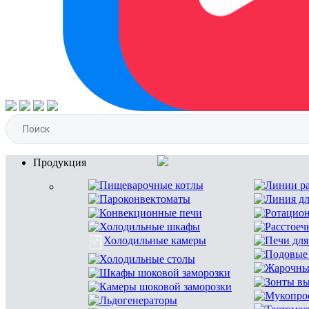
Продукция
Пищеварочные котлы
Линии ра
Пароконвектоматы
Линия дл
Конвекционные печи
Ротацио
Холодильные шкафы
Расстое
Холодильные камеры
Печи дл
Подовые
Холодильные столы
Жарочны
Шкафы шоковой заморозки
Зонты в
Камеры шоковой заморозки
Мукопро
Льдогенераторы