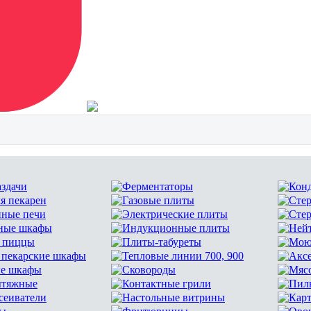
здачи
Ферментаторы
Конд
я пекарен
Газовые плиты
Стер
нные печи
Электрические плиты
Стер
чные шкафы
Индукционные плиты
Нейт
я пиццы
Плиты-табуреты
Моющ
 пекарские шкафы
Тепловые линии 700, 900
Акс
е шкафы
Сковороды
Мяс
ытяжные
Контактные грили
Пилы
сеиватели
Настольные витрины
Кар